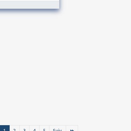
1
2
3
4
5
Suiv.