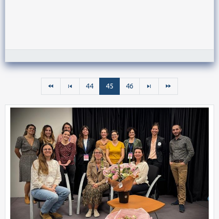
44
45
46